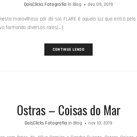
DoisClicks Fotografia
in
Blog
dez 09, 2019
ste maravilhoso pôr do sol. FLARE é aquela luz que entra pela l
va formando diversos raios[…]
CONTINUE LENDO
Ostras – Coisas do Mar
DoisClicks Fotografia
in
Blog
nov 10, 2019