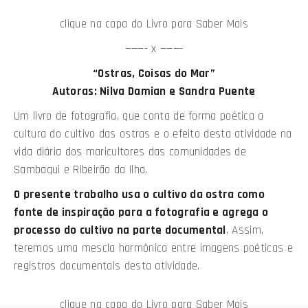
clique na capa do Livro para Saber Mais
———- x ———-
“Ostras, Coisas do Mar”
Autoras: Nilva Damian e Sandra Puente
Um livro de fotografia, que conta de forma poética a
cultura do cultivo das ostras e o efeito desta atividade na
vida diária dos maricultores das comunidades de
Sambaqui e Ribeirão da Ilha.
O presente trabalho usa o cultivo da ostra como
fonte de inspiração para a fotografia e agrega o
processo do cultivo na parte documental
. Assim,
teremos uma mescla harmônica entre imagens poéticas e
registros documentais desta atividade.
clique na capa do Livro para Saber Mais